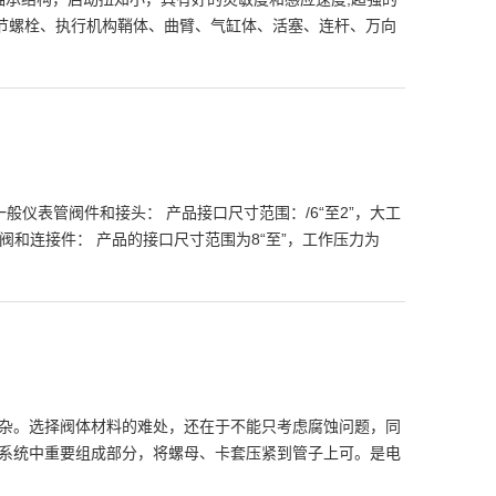
调节螺栓、执行机构鞘体、曲臂、气缸体、活塞、连杆、万向
仪表管阀件和接头： 产品接口尺寸范围：/6“至2”，大工
压阀和连接件： 产品的接口尺寸范围为8“至”，工作压力为
杂。选择阀体材料的难处，还在于不能只考虑腐蚀问题，同
系统中重要组成部分，将螺母、卡套压紧到管子上可。是电