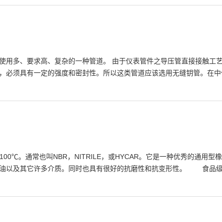
使用多、要求高、复杂的一种管道。 由于仪表管件之导压管直接接触工
，必须具有一定的强度和密封性。所以这类管道应该选用无缝钥管。在中低
~100℃。通常也叫NBR，NITRILE，或HYCAR。它是一种优秀的
以及其它许多介质。同时也具有很好的抗磨性和抗变形性。 食品级（FG