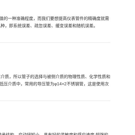
值的一种准确程度，而我们要想提高仪表管件的精确度就需
下几种，即系统误差、疏忽误差、缓变误差和随机误差。
艺介质，所以管子的选择与被侧介质的物理性质、化学性质和
压介质中，常用的导压管为φ14×2不锈钢管，这是使用次
轴承结构，启动扭知小，具有好的灵敏度和感应速度;超强的