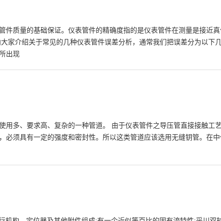
件质量的基础保证。仪表管件的精确度指的是仪表管件在测量是接近真
大家介绍关于常见的几种仪表管件误差分析，通常我们把误差分为以
所出现
使用多、要求高、复杂的一种管道。 由于仪表管件之导压管直接接触工
，必须具有一定的强度和密封性。所以这类管道应该选用无缝钥管。在中低
行机构、定位器及其他附件组成;有一个近似等百比的固有流特性;采川双