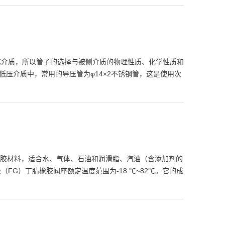
艺介质，所以管子的选择与被侧介质的物理性质、化学性质和
压介质中，常用的导压管为φ14×2不锈钢管，这是使用次
通用型橡胶材料，适合水、气体、石油和润滑脂、汽油（含添加剂的
）丁腈橡胶阀座额定温度范围为-18 ℃~82℃。它的成