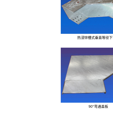
热浸锌槽式垂直等径下
90°弯通盖板