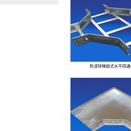
热浸锌梯级式水平四通